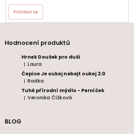
Přihlásit se
Z
á
p
Hodnocení produktů
a
Hrnek Doušek pro duši
t
Laura
|
í
Hodnocení produktu je 5 z 5 hvězdiček.
Čepice Je oukej nebejt oukej 2.0
Radka
|
Hodnocení produktu je 5 z 5 hvězdiček.
Tuhé přírodní mýdlo - Perníček
Veronika Čížková
|
Hodnocení produktu je 5 z 5 hvězdiček.
BLOG