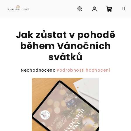
Přejít
na
obsah
Nákupn
Hledat
Přihlášení
Jak zůstat v pohodě
košík
během Vánočních
svátků
Průměrné
Neohodnoceno
Podrobnosti hodnocení
hodnocení
produktu
je
0,0
z
5
hvězdiček.