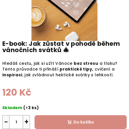
E-book: Jak zůstat v pohodě během
vánočních svátků 🎄
Hledáš cestu, jak si užít Vánoce
bez stresu
a tlaku?
Tento průvodce ti přináší
praktické tipy,
cvičení a
inspiraci
, jak zvládnout hektické svátky s lehkostí.
120 Kč
Měrná
Skladem
(>3 ks)
cena:
−
+
Do košíku