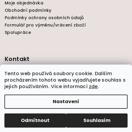
Moje objednávka
Obchodní podmínky
Podmínky ochrany osobních údajů
Formulář pro výměnu/vrácení zboží
Spolupráce
Kontakt
holkazblazince
@
seznam.cz
Tento web používá soubory cookie. Dalším
procházením tohoto webu vyjadřujete souhlas s
jejich používáním. Více informací
zde
.
Nastavení
Copyright 2026
Holka z blázince
. Všechna práva
vyhrazena.
Odmítnout
Souhlasím
Vytvořil Shoptet